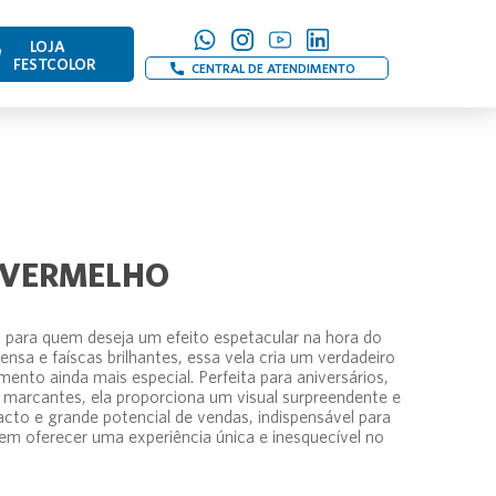
LOJA
FESTCOLOR
CENTRAL DE ATENDIMENTO
 VERMELHO
l para quem deseja um efeito espetacular na hora do
sa e faíscas brilhantes, essa vela cria um verdadeiro
nto ainda mais especial. Perfeita para aniversários,
rcantes, ela proporciona um visual surpreendente e
cto e grande potencial de vendas, indispensável para
erem oferecer uma experiência única e inesquecível no