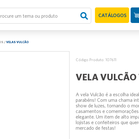
CATÁLOGOS
OS
/
VELAS VULCÃO
Código Produto: 107611
VELA VULCÃO
A vela Vulcão é a escolha idea
parabéns! Com uma chama inten
show de luzes, tornando o mome
casamentos e comemorações ma
elegante. Um item de alto impa
lojistas e confeiteiros que qu
mercado de festas!