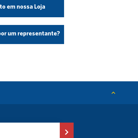
to em nossa Loja
por um representante?