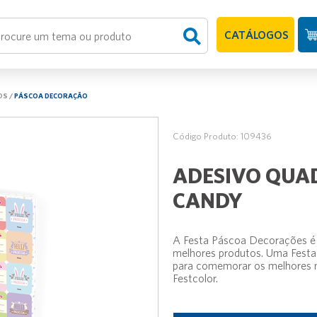
CATÁLOGOS
OS
/
PÁSCOA DECORAÇÃO
Código Produto: 109436
ADESIVO QUA
CANDY
A Festa Páscoa Decorações é 
melhores produtos. Uma Festa 
para comemorar os melhores m
Festcolor.