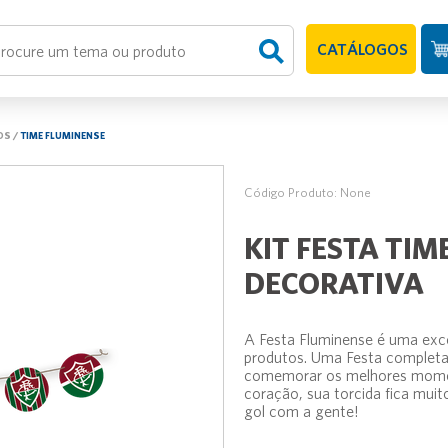
CATÁLOGOS
OS
/
TIME FLUMINENSE
Código Produto: None
KIT FESTA TIM
DECORATIVA
A Festa Fluminense é uma exce
produtos. Uma Festa completa 
comemorar os melhores moment
coração, sua torcida fica muit
gol com a gente!