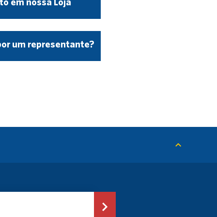
to em nossa Loja
por um representante?