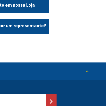
to em nossa Loja
por um representante?