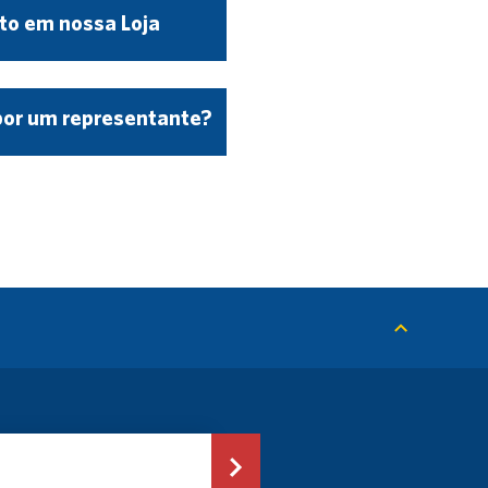
to em nossa Loja
por um representante?