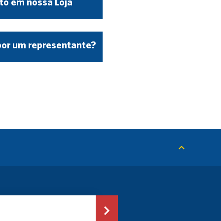
to em nossa Loja
por um representante?